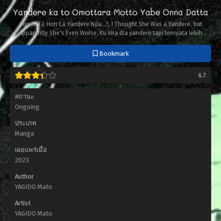
Yandere ka to Omottara Motto Yabe Onna Datta
Còn Gì Tệ Hơn Cả Yandere Nữa...?, I Thought She Was a Yandere, but
Apparently She's Even Worse, Ku kira dia yandere tapi ternyata lebih
parah, Pensé que era una yandere, pero resultó ser una chica mucho más
peligrosa., ヤンデレかと思ったらもっとヤベー女だった
Bookmark
6.7
สถานะ
Ongoing
ประเภท
Manga
เผยแพร่เมื่อ
2023
Author
YAGIDO Mato
Artist
YAGIDO Mato