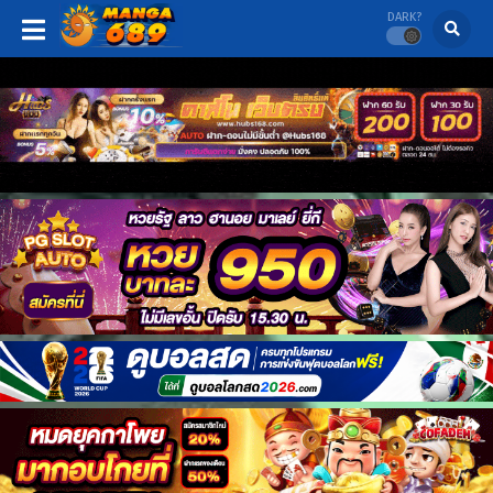
DARK?