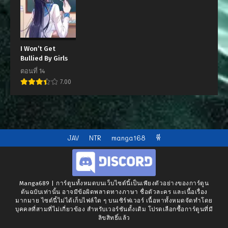
I Won’t Get
Bullied By Girls
ตอนที่ 14
7.00
JAV
NTR
manga168
หี
Manga689 | การ์ตูนทั้งหมดบนเว็บไซต์นี้เป็นเพียงตัวอย่างของการ์ตูน
ต้นฉบับเท่านั้น อาจมีข้อผิดพลาดทางภาษา ชื่อตัวละคร และเนื้อเรื่อง
มากมาย ไซต์นี้ไม่ได้เก็บไฟล์ใด ๆ บนเซิร์ฟเวอร์ เนื้อหาทั้งหมดจัดทำโดย
บุคคลที่สามที่ไม่เกี่ยวข้อง สำหรับเวอร์ชันดั้งเดิม โปรดเลือกซื้อการ์ตูนที่มี
ลิขสิทธิ์แล้ว