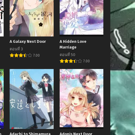
A Galaxy Next Door
A Hidden Love
Marriage
ตอนที่ 3
ตอนที่ 50
7.00
7.00
o
Adachi to Shimamura
Adonis Next Door