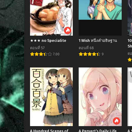
★★★ no Specialite
1 Wish หนึ่งคำอธิษฐาน
10
Sh
ตอนที่ 57
ตอนที่ 68
ร้
ตอ
7.00
9
A Hundred Scenes of
A Pervert’s Daily Life
A 