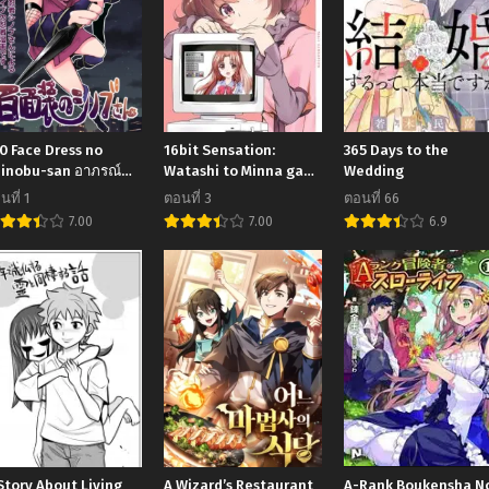
0 Face Dress no
16bit Sensation:
365 Days to the
inobu-san อาภรณ์
Watashi to Minna ga
Wedding
อยหน้า คุณชิโนบุ
Tsukutta Bishoujo
นที่ 1
ตอนที่ 3
ตอนที่ 66
Game
7.00
7.00
6.9
Story About Living
A Wizard’s Restaurant
A-Rank Boukensha N