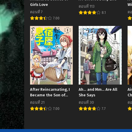
Girls Love
Wi
ตอนที่ 113
At
ตอนที่ 7
ตอ
8.1
in
7.00
After Reincarnating, I
Ah… and Mm… Are All
Ai
Became the Son of
She Says
Ch
Inkeepers
ตอนที่ 21
ตอนที่ 30
ตอ
7.00
7.7