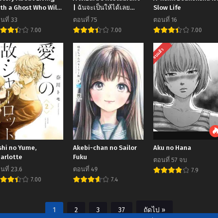
th a Ghost Who Will
| ฉันจะเป็นให้ได้เลย
Slow Life
tain Enlightenment
มาสเตอร์เชฟในต่างโลก
นที่ 33
ตอนที่ 75
ตอนที่ 16
 a Year
7.00
7.00
7.00
จบแล้ว
shi no Yume,
Akebi-chan no Sailor
Aku no Hana
arlotte
Fuku
ตอนที่ 57 จบ
นที่ 23.6
ตอนที่ 49
7.9
7.00
7.4
1
2
3
37
ถัดไป »