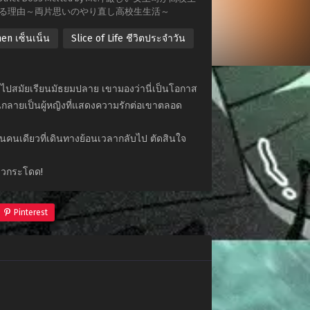
する理由～両片思いのやり直し高校生生活～
nen เซ็นเน็น
Slice of Life ชีวิตประจำวัน
ับไปสมัยเรียนมัธยมปลาย เขามองว่านี่เป็นโอกาส
นั้นกลายเป็นผู้หญิงที่แสดงความรักต่อเขาตลอด
็นคนเดียวที่เดินทางย้อนเวลากลับไป ตัดสินใจ
ก้าวกระโดด!
Pinterest