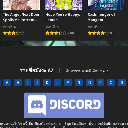
The Angel Next Door
Hope You’re Happy,
Cashmonger of
Spoils Me Rotten:
Lemon
Mangem
After the Rain
ตอนที่ 17
ตอนที่ 27
ตอนที่ 22
7.00
7.00
8.3
JAV
NTR
manga168
หี
รายชื่อมังงะ AZ
ค้นหารายตามตัวอักษร A-Z
G
H
I
J
K
L
M
N
O
P
Q
R
งหมดบนเว็บไซต์นี้เป็นเพียงตัวอย่างของการ์ตูนต้นฉบับเท่านั้น อาจมีข้อผิดพลาดท