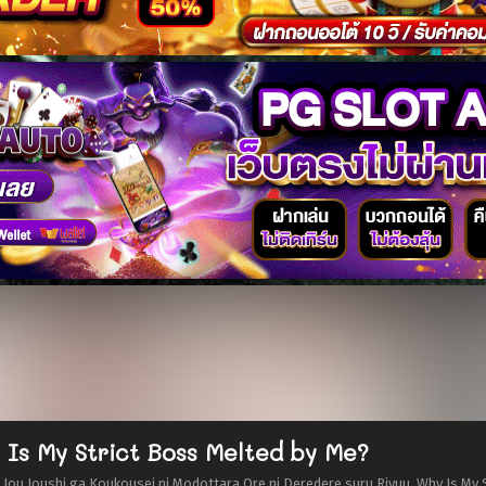
 Is My Strict Boss Melted by Me?
ii Jou Joushi ga Koukousei ni Modottara Ore ni Deredere suru Riyuu, Wh