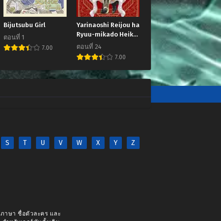
Bijutsubu Girl
Yarinaoshi Reijou ha
Ryuu-mikado Heika
ตอนที่ 1
wo Kouryakuchuu
ตอนที่ 24
7.00
7.00
S
T
U
V
W
X
Y
Z
างภาษา ชื่อตัวละคร และ