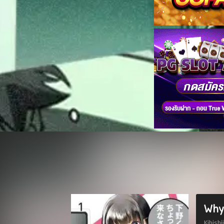
Why
Kibish