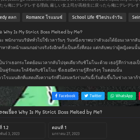
たら俺にデレデレする理由, 厳しい女上司が高校生に戻ったら俺にデレデレ
edy ตลก
Romance โรแมนซ์
School Life ชีวิตประจำวัน
Sei
ย่อ Why Is My Strict Boss Melted by Me?
ะ พนักงานบริษัททั่วไปใช้เวลาวันๆ วันหนึ่งเขาพบว่าตัวเองได้ย้อนเวลากล
ข้าหาหัวหน้าแผนกอย่างจริงจังอีกครั้งเป็นครั้งที่สอง แต่กลับพบว่าผู้หญิงคน
็นว่าเธอกระโดดย้อนเวลากลับไปจุดเดียวกับชิโมโนะด้วย เธอรู้สึกว่าเธอเป
็นคู่รักและใกล้ชิดกับชิโมโนะ ซึ่งเธอมีความรู้สึกจริงๆ ในตอนนั้น
ราวโรแมนติกที่แสดงถึงความรักที่ไม่สมหวังร่วมกันนี้เริ่มต้นขึ้นในช่วงเวลา
Facebook
Twitter
WhatsApp
ังงะเรื่อง Why Is My Strict Boss Melted by Me?
่ 1.2
ตอนที่ 1
พันธ์ 3, 2023
มกราคม 27, 2023