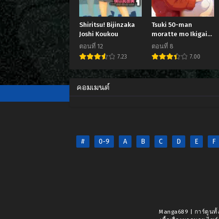
Shiritsu! Bijinzaka
Tsuki 50-man
Joshi Koukou
moratte mo Ikigai
no nai Tonari no
ตอนที่ 12
ตอนที่ 8
Onee-san ni 30-man
7.23
7.00
de Yatowarete
“Okaeri” tte Iu
Oshigoto ga
คอมเมนต์
Tanoshii
#
0-9
A
B
C
D
E
F
Manga689 | การ์ตูนทั้