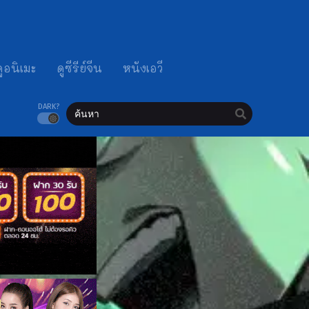
ดูอนิเมะ
ดูซีรีย์จีน
หนังเอวี
DARK?