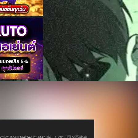
y Is My Strict Boss Melted by Me?, 厳しい女上司が高校生