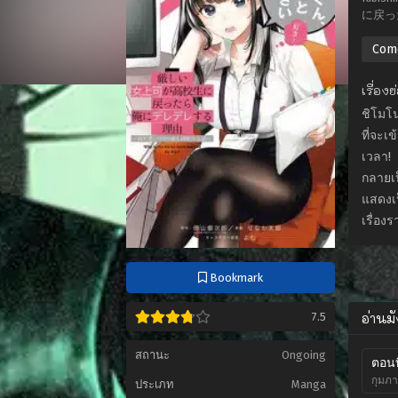
に戻っ
Com
เรื่อง
ชิโมโน
ที่จะเ
เวลา!
กลายเป
แสดงเป
เรื่อง
Bookmark
อ่านม
7.5
สถานะ
Ongoing
ตอนที
กุมภา
ประเภท
Manga