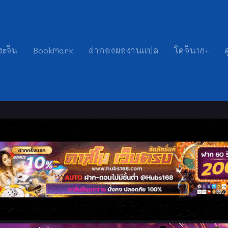
งะจีน
BookMark
ฝากลงผลงานแปล
โดจิน18+