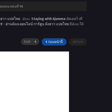
Ajumma ตอนที่ 98
ังฮวา แปลไทย
. มังงะ
Staying with Ajumma
อัพเดทไวที่
 - อ่านมังงะออนไลน์ การ์ตูน มังฮวา แปลไทย
มีมังงะให้
ก่อนหน้านี้
ถัดไป