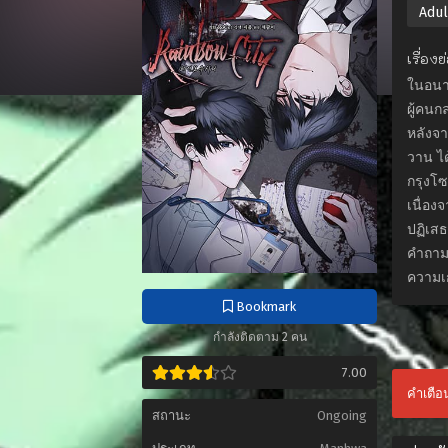
Adult
เรื่อง
ในอนาค
ผู้คนก
หลังจา
วาน ได
กรุงโซ
เนื่อง
ปฏิเส
คำถามถ
ความเก
Bookmark
กำลังติดตาม 2 คน
7.00
คำเตือน
สถานะ
Ongoing