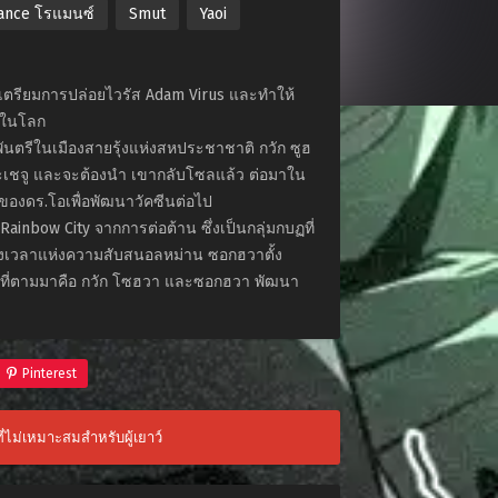
nce โรแมนซ์
Smut
Yaoi
ได้เตรียมการปล่อยไวรัส Adam Virus และทำให้
าพในโลก
นพันตรีในเมืองสายรุ้งแห่งสหประชาชาติ กวัก ซูฮ
กาะเชจู และจะต้องนำ เขากลับโซลแล้ว ต่อมาใน
ยของดร.โอเพื่อพัฒนาวัคซีนต่อไป
ainbow City จากการต่อต้าน ซึ่งเป็นกลุ่มกบฏที่
วงเวลาแห่งความสับสนอลหม่าน ซอกฮวาตั้ง
ะผลที่ตามมาคือ กวัก โซฮวา และซอกฮวา พัฒนา
Pinterest
ที่ไม่เหมาะสมสำหรับผู้เยาว์