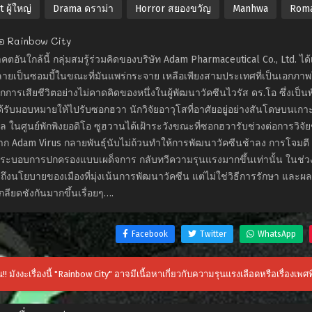
 ผู้ใหญ่
Drama ดราม่า
Horror สยองขวัญ
Manhwa
Roma
ย่อ Rainbow City
ตอันใกล้นี้ กลุ่มสมรู้ร่วมคิดของบริษัท Adam Pharmaceutical Co., Ltd. 
ลายเป็นซอมบี้ในขณะที่มันแพร่กระจาย เหลือเพียงสามประเทศที่เป็นเอกภ
กการเสียชีวิตอย่างไม่คาดคิดของหนึ่งในผู้พัฒนาวัคซีนไวรัส ดร.โอ ซึ่งเป็
้รับมอบหมายให้ไปรับซอกฮวา นักวิจัยอาวุโสที่อาศัยอยู่อย่างสันโดษบนเ
ล ในศูนย์พักพิงยอดิโอ ซูฮวานได้เฝ้าระวังขณะที่ซอกฮวารับช่วงต่อการวิจั
จาก Adam Virus กลายพันธุ์นับไม่ถ้วนทำให้การพัฒนาวัคซีนช้าลง การโจมตี R
ธระบอบการปกครองแบบเผด็จการ กลับทวีความรุนแรงมากขึ้นเท่านั้น ในช่
ึงนโยบายของเมืองที่มุ่งเน้นการพัฒนาวัคซีน แต่ไม่ใช่วิธีการรักษา แล
ลียดชังกันมากขึ้นเรื่อยๆ….
Facebook
Twitter
WhatsApp
!! มังงะเรื่องนี้ "Rainbow City" อาจมีเนื้อหาเกี่ยวกับความรุนแรงเลือดหรือเรื่องเพศ