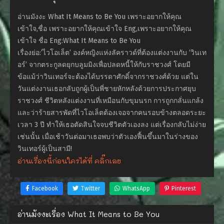
อ่านมังงะ What It Means to Be You เพราะอยากให้คุณ
เข้าใจ,ชื่อ เพราะอยากให้คุณเข้าใจ Eng,เพราะอยากให้คุณ
เข้าใจ ชื่อ Eng:What It Means to Be You
เรื่องย่อ:’ไวโอเล็ต’ องค์หญิงแห่งลัคราวด์ที่ต้องแต่งงานกับ ‘วินเท
อร์’ จากตระกูลดยุกบลูมมิงเพื่อปลดหนี้ให้กับราชวงศ์ โดยมี
ข้อแม้ว่าวินเทอร์จะต้องได้บรรดาศักดิ์จากราชวงศ์ด้วย แต่ใน
วันแต่งงานเธอกลับถูกผู้เป็นพี่ชายหักหลังด้วยการประกาศยุบ
ราชวงศ์ ชีวิตหลังแต่งงานที่เหมือนกับขุมนรก การถูกกลั่นแกล้ง
และว่าร้ายสารพัดที่ไวโอเล็ตต้องเจอจากคนรอบข้างตลอดระยะ
เวลา 3 ปี ทำให้เธอตัดสินใจจบชีวิตตัวเองลง แต่เรื่องกลับไม่ง่าย
เช่นนั้น เมื่อเช้าวันต่อมาเธอพบว่าตัวเองฟื้นขึ้นมาในร่างของ
วินเทอร์ผู้เป็นสามี!
อ่านเรื่องนี้ก่อนใครได้ที่ คลิ๊กเลย
Facebook
Twitter
WhatsApp
Pinterest
อ่านมังงะเรื่อง What It Means to Be You