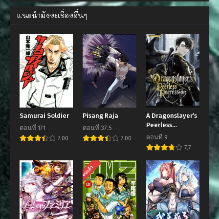
ตอนที่ 85
ตอนที่ 84
มีนาคม 10, 2025
มีนาคม 10, 2025
แนะนำมังงะเรื่องอื่นๆ
ตอนที่ 83
ตอนที่ 82
มีนาคม 10, 2025
มีนาคม 10, 2025
ตอนที่ 81
ตอนที่ 80
มีนาคม 10, 2025
พฤศจิกายน 14, 2024
ตอนที่ 79
ตอนที่ 78
พฤศจิกายน 14, 2024
พฤศจิกายน 14, 2024
Samurai Soldier
Pisang Raja
A Dragonslayer’s
ตอนที่ 77
ตอนที่ 76
Peerless
ตอนที่ 171
ตอนที่ 37.5
พฤศจิกายน 14, 2024
พฤศจิกายน 14, 2024
Regression
ตอนที่ 9
7.00
7.00
7.7
ตอนที่ 75
ตอนที่ 74
พฤศจิกายน 14, 2024
พฤศจิกายน 14, 2024
จบแล้ว
ตอนที่ 73
ตอนที่ 72
กันยายน 22, 2024
กันยายน 22, 2024
ตอนที่ 71
ตอนที่ 70