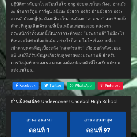
ปฏิบัติการลับบุกโรงเรียนไฮโซ eng มัธยมแชโบล มังงะ อ่านมัง
งะ อ่านการ์ตูน การ์ตูน อนิเมะ มังฮวา มังฮัว อ่านมังฮวา มังงะ
เกาหลี มังงะญี่ปุ่น มังงะจีน เว็บอ่านมังงะ “ดาคยอง” สมาชิกแก๊ง
หัวกะทิ สูญเสียเจ้านายที่เป็นเหมือนพ่อของเธอ หลังจาก
ตระหนักว่าทั้งหมดนี้เป็นการกระทำของ “ประธานลี” ไม่มีอะไร
ที่เธอจะไม่ทำเพื่อแก้แค้น อย่างไรก็ตาม ไม่ใช่เรื่องง่ายที่จะ
เข้าหาบุคคลที่อยู่เบื้องหลัง “กลุ่มส่วนตัว” เมื่อเธอกำลังจะยอม
แพ้ เธอก็ได้รับข้อมูลเกี่ยวกับลูกชายของประธานลี สำหรับ
ภารกิจสุดท้ายของเธอ ดาคยองต้องปลอมตัวที่โรงเรียนมัธยม
แห่งแชโบล…
Facebook
Twitter
WhatsApp
Pinterest
อ่านมังงะเรื่อง Undercover! Chaebol High School
อ่านตอนแรก
อ่านตอนล่าสุด
ตอนที่ 1
ตอนที่ 97