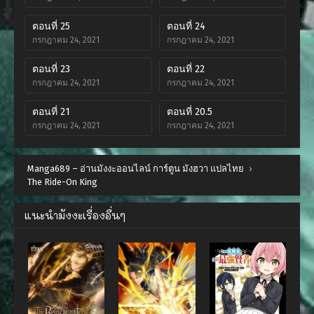
ตอนที่ 25
ตอนที่ 24
กรกฎาคม 24, 2021
กรกฎาคม 24, 2021
ตอนที่ 23
ตอนที่ 22
กรกฎาคม 24, 2021
กรกฎาคม 24, 2021
ตอนที่ 21
ตอนที่ 20.5
กรกฎาคม 24, 2021
กรกฎาคม 24, 2021
ตอนที่ 20
ตอนที่ 19
Manga689 – อ่านมังงะออนไลน์ การ์ตูน มังฮวา แปลไทย
กรกฎาคม 24, 2021
กรกฎาคม 24, 2021
›
The Ride-On King
ตอนที่ 18
ตอนที่ 17
กรกฎาคม 24, 2021
กรกฎาคม 24, 2021
แนะนำมังงะเรื่องอื่นๆ
ตอนที่ 16
ตอนที่ 15
กรกฎาคม 24, 2021
กรกฎาคม 24, 2021
ตอนที่ 14
ตอนที่ 13
กรกฎาคม 24, 2021
กรกฎาคม 24, 2021