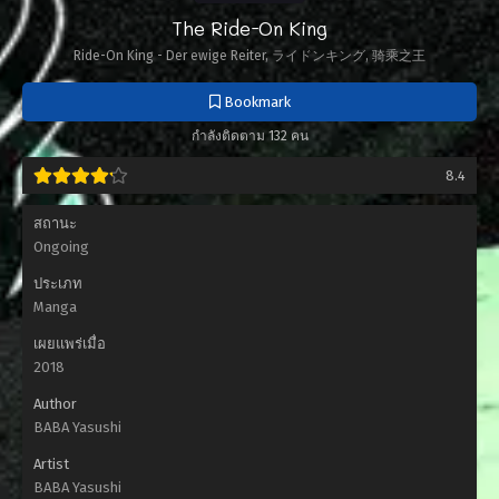
The Ride-On King
Ride-On King - Der ewige Reiter, ライドンキング, 骑乘之王
Bookmark
กำลังติดตาม 132 คน
8.4
สถานะ
Ongoing
ประเภท
Manga
เผยแพร่เมื่อ
2018
Author
BABA Yasushi
Artist
BABA Yasushi