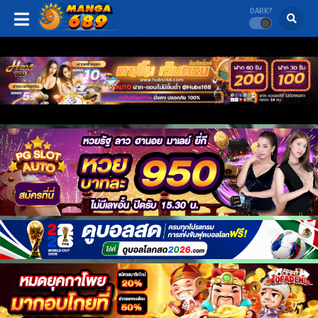
DARK?