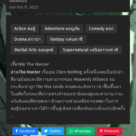
อัพเดทเมื่อ
เมษายน 17, 2023
Action ต่อสู้
Adventure ผจญภัย
Comedy ตลก
Drama ดราม่า
Fantasy แฟนตาซี
Martial Arts จอมยุทธ์
Supernatural เหนือธรรมชาติ
เรื่องย่อ The Hunter
อ่านThe Hunter
เรื่องย่อ Chen BeiMing ครั้งหนึ่งเคยเป็นนักล่า
ที่อายุน้อยและมีความสามารถของ Heavenly Alliance จน
กระทั่งเขาถูก The Five Lords ทรยศและสังหาร เขาฟื้นขึ้นมา
ในอดีตในขณะที่ความทรงจำของเขายังคงอยู่และสาบานว่าจะ
แก้แค้นคนที่ทรยศเขา ด้วยความช่วยเหลือจากเทพดาในการ
ต่อสู้ของเขาเขาได้ก้าวขึ้นสู่เส้นทางเพื่อกลับมาแข็งแกร่งอีกครั้ง
…
Facebook
Twitter
WhatsApp
Pinterest