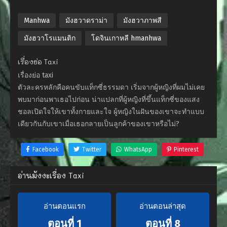
Manhwa
มังฮวาดราม่า
มังฮวาภาพสี
มังฮวาโรแมนติก
โดจินเกาหลี hmanhwa
เรื่องย่อ Taxi
เรื่องย่อ taxi
ตัวละครหลักคือคนขับแท็กซี่ธรรมดา เริ่มจากผู้หญิงที่ผมไม่เคย
พบมาก่อนพาเธอไปก่อน น่าแปลกที่ผู้หญิงที่ขึ้นแท็กซี่ของแสง
ชอลเปิดใจให้เขาทั้งกายและใจ ผู้หญิงในฝันของเขาจะทำแบบ
เดียวกันกับเขาเมื่อเธอกลายเป็นลูกค้าของเขาหรือไม่?
Facebook
Twitter
WhatsApp
Pinterest
อ่านมังงะเรื่อง Taxi
อ่านตอนแรก
อ่านตอนล่าสุด
ตอนที่ 1
ตอนที่ 8