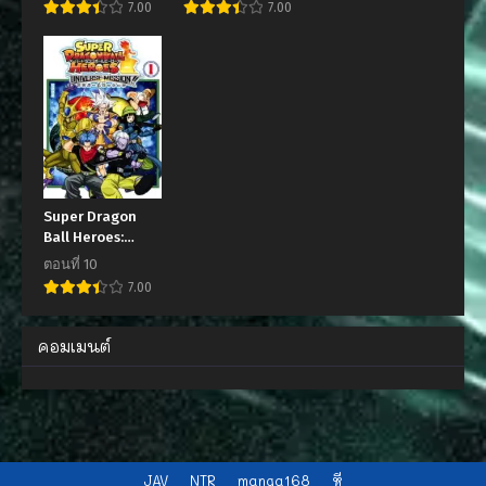
7.00
7.00
Koto ni Shita
Super Dragon
Ball Heroes:
Universe
ตอนที่ 10
Mission!!
7.00
คอมเมนต์
JAV
NTR
manga168
หี