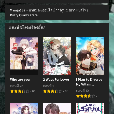
Manga689 – อ่านมังงะออนไลน์ การ์ตูน มังฮวา แปลไทย
›
Rusty Quadrilateral
แนะนำมังงะเรื่องอื่นๆ
Who are you
2 Ways For Lover
I Plan to Divorce
My Villain
ตอนที่ 48
ตอนที่ 1
Husband but We
ตอนที่ 10
7.00
7.00
Have A Child
7.3