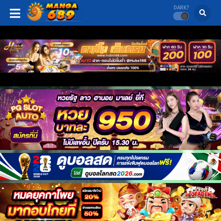
DARK?