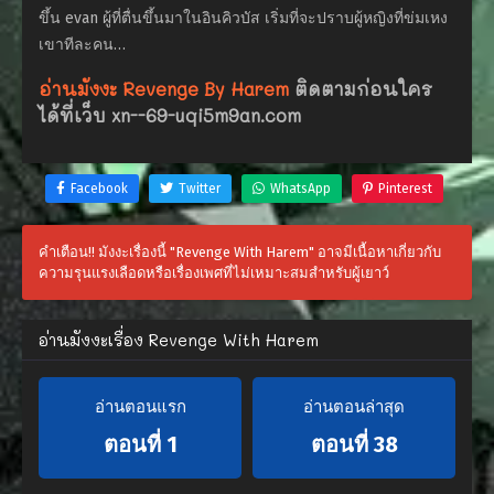
ขึ้น evan ผู้ที่ตื่นขึ้นมาในอินคิวบัส เริ่มที่จะปราบผู้หญิงที่ข่มเหง
เขาทีละคน…
อ่านมังงะ Revenge By Harem
ติดตามก่อนใคร
ได้ที่เว็บ xn--69-uqi5m9an.com
Facebook
Twitter
WhatsApp
Pinterest
คำเตือน!! มังงะเรื่องนี้ "Revenge With Harem" อาจมีเนื้อหาเกี่ยวกับ
ความรุนแรงเลือดหรือเรื่องเพศที่ไม่เหมาะสมสำหรับผู้เยาว์
อ่านมังงะเรื่อง Revenge With Harem
อ่านตอนแรก
อ่านตอนล่าสุด
ตอนที่ 1
ตอนที่ 38