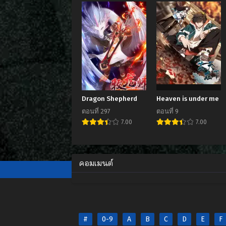
ตอนท
ตุลาค
ตอนท
กันยา
ตอนท
สิงหา
ตอนท
Dragon Shepherd
Heaven is under me
พฤษภ
ตอนที่ 297
ตอนที่ 9
7.00
7.00
ตอนท
พฤษภ
ตอนท
คอมเมนต์
เมษาย
ตอนท
มีนาค
ตอนท
#
0-9
A
B
C
D
E
F