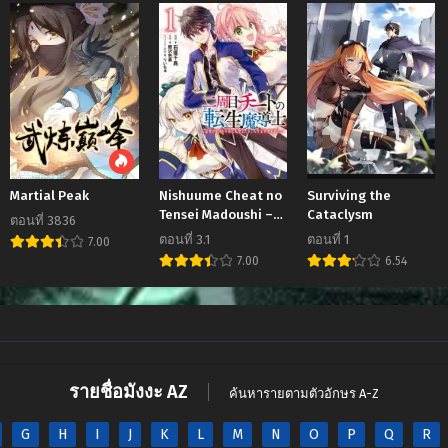
ี่ 221
ตอนที่ 220
ตอนที่ 219
ม 10, 2024
ตุลาคม 4, 2024
กันยายน 26, 202
ี่ 217
ตอนที่ 216
ตอนที่ 215
ยน 5, 2024
สิงหาคม 23, 2024
สิงหาคม 17, 202
ี่ 213
ตอนที่ 212
ตอนที่ 211
คม 1, 2024
กรกฎาคม 19, 2024
กรกฎาคม 14, 20
ี่ 209
ตอนที่ 208
ตอนที่ 207
Martial Peak
Nishuume Cheat no
Surviving the
าคม 31, 2024
พฤษภาคม 23, 2024
พฤษภาคม 16, 2
Tensei Madoushi –
Cataclysm
ตอนที่ 3836
Saikyou ga 1000-
ตอนที่ 3.1
ตอนที่ 1
7.00
ี่ 205
ตอนที่ 204
ตอนที่ 203
nengo ni Tensei
7.00
6.54
าคม 9, 2024
พฤษภาคม 2, 2024
เมษายน 25, 202
Shitara, Jinsei Yoyuu
Sugimashita
ี่ 201
ตอนที่ 200
ตอนที่ 199
น 11, 2024
เมษายน 4, 2024
มีนาคม 28, 202
JAV
NTR
manga168
หี
ี่ 197
ตอนที่ 196
ตอนที่ 195
รายชื่อมังงะ AZ
ม 14, 2024
มีนาคม 7, 2024
กุมภาพันธ์ 29, 2
ค้นหารายตามตัวอักษร A-Z
ี่ 193
ตอนที่ 192
ตอนที่ 191
G
H
I
J
K
L
M
N
O
P
Q
R