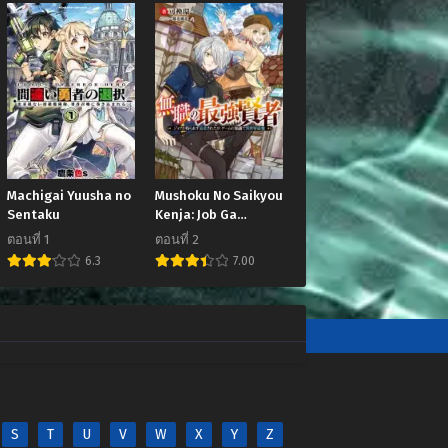
ตอนที่ 218
4
กันยายน 15, 2024
ตอนที่ 214
4
สิงหาคม 11, 2024
ตอนที่ 210
24
มิถุนายน 29, 2024
ตอนที่ 206
Machigai Yuusha no
Mushoku No Saikyou
024
พฤษภาคม 16, 2024
Sentaku
Kenja: Job Ga
Erarezu Tsuihou
ตอนที่ 1
ตอนที่ 2
ตอนที่ 202
Sareta Ga, Game No
6.3
7.00
4
เมษายน 18, 2024
Chishiki De Isekai
Saikyou
ตอนที่ 198
4
มีนาคม 22, 2024
ตอนที่ 194
024
กุมภาพันธ์ 22, 2024
ตอนที่ 190
S
T
U
V
W
X
Y
Z