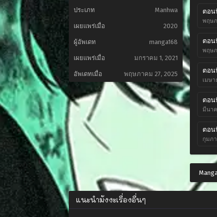
ประเภท
Manhwa
ตอนท
พฤษภ
เผยแพร่เมื่อ
2020
ตอนท
ผู้อัพเดท
manga168
พฤษภ
เผยแพร่เมื่อ
มกราคม 1, 2021
ตอนท
อัพเดทเมื่อ
พฤษภาคม 27, 2025
เมษาย
ตอนท
มีนาค
ตอนท
กุมภา
ตอนท
มกราค
Manga
ตอนท
แนะนำมังงะเรื่องอื่นๆ
ธันวา