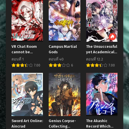
ธันวาคม 14, 2022
กรกฎาคม 4, 2022
ตอนที่ 35
ตอนที่ 34
กรกฎาคม 4, 2022
กรกฎาคม 4, 2022
ตอนที่ 33
ตอนที่ 32
กรกฎาคม 4, 2022
กรกฎาคม 4, 2022
VR Chat Room
Campus Martial
The Unsuccessful
ตอนที่ 31
ตอนที่ 30
cannot be
Gods
yet Academically
กรกฎาคม 4, 2022
กรกฎาคม 4, 2022
Offline
Unparalleled
ตอนที่ 1
ตอนที่ 40
ตอนที่ 12.2
Sage – A
7.00
6
7.00
ตอนที่ 29
ตอนที่ 28
Cheating S-Rank
กรกฎาคม 4, 2022
กรกฎาคม 4, 2022
Sorcerer’s Post-
Rebirth
Adventurer Log
ตอนที่ 27
ตอนที่ 26
กรกฎาคม 4, 2022
มีนาคม 14, 2022
ตอนที่ 25
ตอนที่ 24
มีนาคม 14, 2022
มีนาคม 14, 2022
ตอนที่ 23
ตอนที่ 22
Sword Art Online:
Genius Corpse-
The Akashic
Aincrad
Collecting
Record Which
มีนาคม 14, 2022
มีนาคม 14, 2022