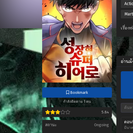
Actio
Mart
เรื่อ
อ่านม
Bookmark
กำลังติดตาม 1 คน
5.84
ตอนท
สถานะ
Ongoing
มีนาค