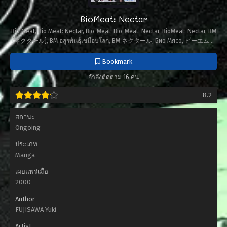
BioMeat: Nectar
Bio Meat, Bio Meat: Nectar, Bio-Meat, Bio-Meat: Nectar, BioMeat: Nectar, BM
[ネクタール], BM อสูรพันธุ์เขมือบโลก, BM ネクタール, Био Мясо, ビーエムネ
クタール, 究极生物, 究極生物
Bookmark
กำลังติดตาม 16 คน
8.2
สถานะ
Ongoing
ประเภท
Manga
เผยแพร่เมื่อ
2000
Author
FUJISAWA Yuki
Artist