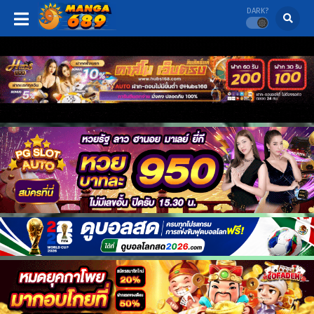
DARK?