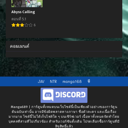
Abyss Calling
ตอนที่ 5.1
6
คอมเมนต์
JAV
NTR
manga168
หี
Manga689 | การ์ตูนทั้งหมดบนเว็บไซต์นี้เป็นเพียงตัวอย่างของการ์ตูน
ต้นฉบับเท่านั้น อาจมีข้อผิดพลาดทางภาษา ชื่อตัวละคร และเนื้อเรื่อง
มากมาย ไซต์นี้ไม่ได้เก็บไฟล์ใด ๆ บนเซิร์ฟเวอร์ เนื้อหาทั้งหมดจัดทำโดย
บุคคลที่สามที่ไม่เกี่ยวข้อง สำหรับเวอร์ชันดั้งเดิม โปรดเลือกซื้อการ์ตูนที่มี
ลิขสิทธิ์แล้ว