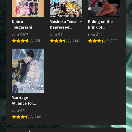
Nijiiro
Mushoku Tensei –
Riding on the
Tougarashi
Depressed
Brink of
Magician Arc
Annihilation
ตอนที่ 107
ตอนที่ 1
ตอนที่ 14
7.51
7.00
7.00
Marriage
Alliance for
Revenge
ตอนที่ 5
7.00