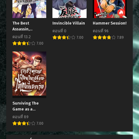
The Best
Invincible Villain
Hammer Session!
Assassin,
ตอนที่ 0
ตอนที่ 96
Incarnated into
ตอนที่ 13.2
7.00
7.89
a Different
7.00
World’s
Aristocrat
Surviving The
Game as a
Barbarian
ตอนที่ 89
7.00