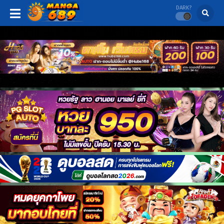
DARK?