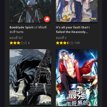
Bowblade Spirit เกาทัณฑ์
It’s all your fault that I
สะท้านภพ
failed the Heavenly
Tribulation!
ตอนที่ 147
ตอนที่ 2
6
7.00