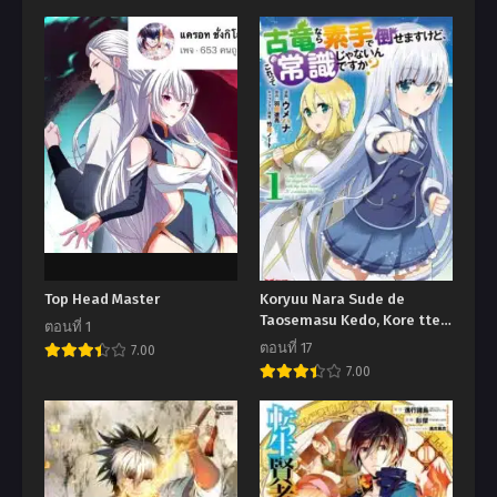
Top Head Master
Koryuu Nara Sude de
Taosemasu Kedo, Kore tte
ตอนที่ 1
Joushiki Janain Desu ka?
ตอนที่ 17
7.00
7.00