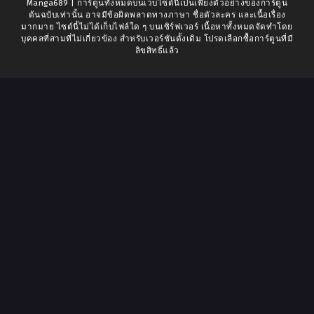
Manga689 | การ์ตูนทั้งหมดบนเว็บไซต์นี้เป็นเพียงตัวอย่างของการ์ตูน
ต้นฉบับเท่านั้น อาจมีข้อผิดพลาดทางภาษา ชื่อตัวละคร และเนื้อเรื่อง
มากมาย ไซต์นี้ไม่ได้เก็บไฟล์ใด ๆ บนเซิร์ฟเวอร์ เนื้อหาทั้งหมดจัดทำโดย
บุคคลที่สามที่ไม่เกี่ยวข้อง สำหรับเวอร์ชันดั้งเดิม โปรดเลือกซื้อการ์ตูนที่มี
ลิขสิทธิ์แล้ว