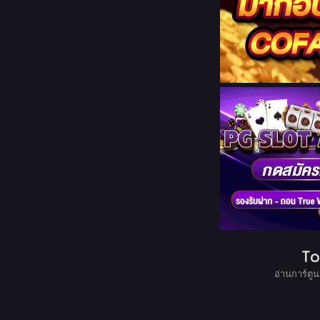
To
อ่านการ์ตูน