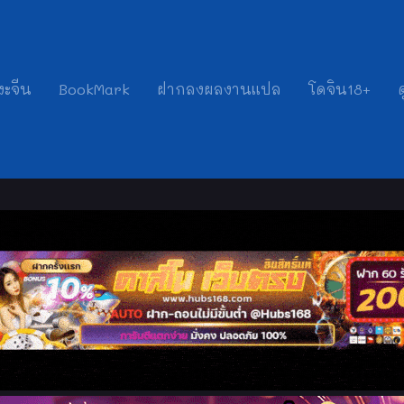
งะจีน
BookMark
ฝากลงผลงานแปล
โดจิน18+