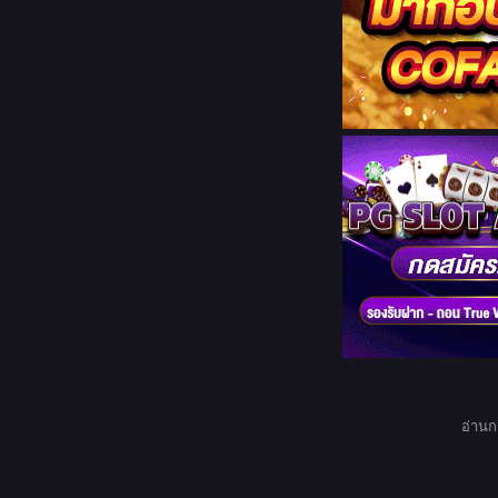
อ่านก