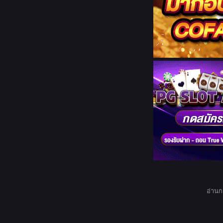
อ่านก