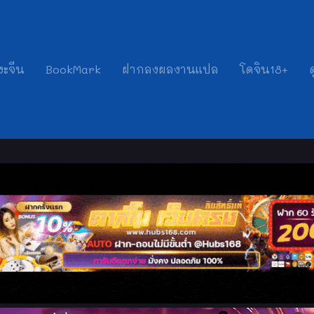
งะจีน
BookMark
ฝากลงผลงานแปล
โดจิน18+