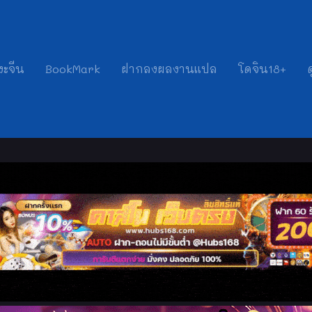
งะจีน
BookMark
ฝากลงผลงานแปล
โดจิน18+