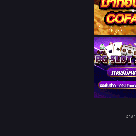
อ่านก