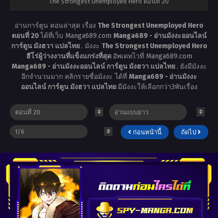
The Strongest Unemployed Hero ตอนที่ 20
อ่านการ์ตูน ตอนล่าสุด เรื่อง
The Strongest Unemployed Hero
ตอนที่ 20
ได้ที่เว็บ Manga689.com
Manga689 - อ่านมังงะออนไลน์
การ์ตูน มังฮวา แปลไทย
. มังงะ
The Strongest Unemployed Hero
ฮีโร่ผู้ว่างงานที่แข็งแกร่งที่สุด
อัพเดทไวที่ Manga689.com
Manga689 - อ่านมังงะออนไลน์ การ์ตูน มังฮวา แปลไทย
. ยังมีมังงะ
อีกจำนวนมาก คลิกรายชื่อมังงะ ได้ที่
Manga689 - อ่านมังงะ
ออนไลน์ การ์ตูน มังฮวา แปลไทย
มีมังงะให้เลือกกว่า3พันเรื่อง
ก่อนหน้านี้
ถัดไป