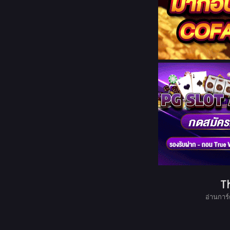
T
อ่านการ์