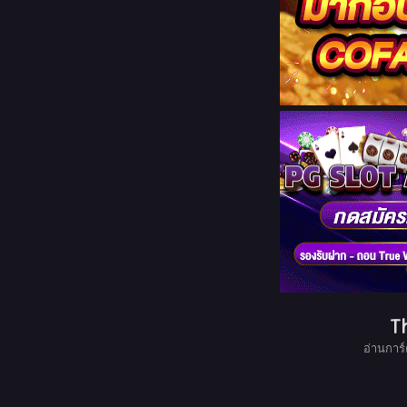
T
อ่านการ์