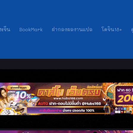
งะจีน
BookMark
ฝากลงผลงานแปล
โดจิน18+