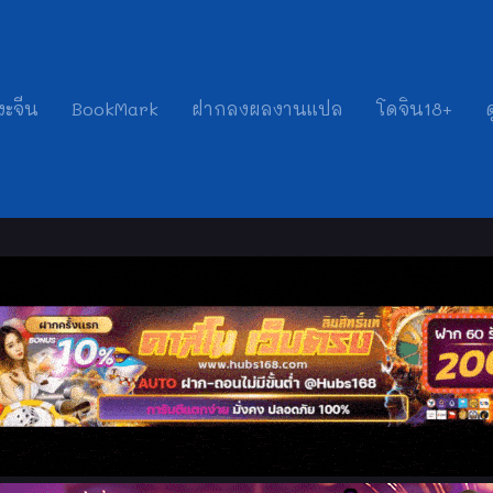
งะจีน
BookMark
ฝากลงผลงานแปล
โดจิน18+