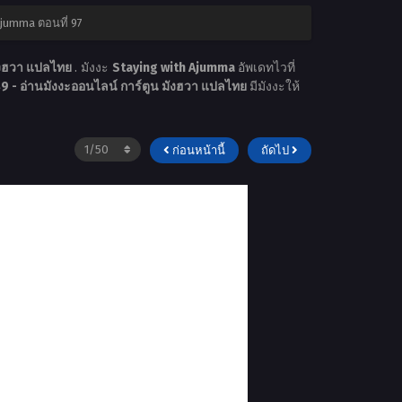
Ajumma ตอนที่ 97
ังฮวา แปลไทย
. มังงะ
Staying with Ajumma
อัพเดทไวที่
 - อ่านมังงะออนไลน์ การ์ตูน มังฮวา แปลไทย
มีมังงะให้
ก่อนหน้านี้
ถัดไป