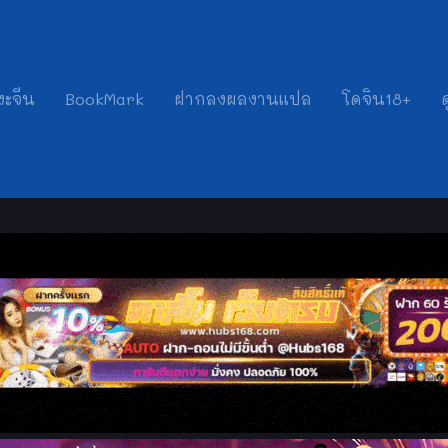
งะจีน
BookMark
ฝากลงผลงานแปล
โดจิน18+