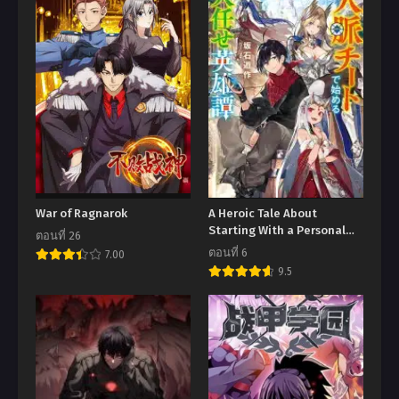
War of Ragnarok
A Heroic Tale About
Starting With a Personal
ตอนที่ 26
Relations Cheat(Ability)
ตอนที่ 6
7.00
and Letting Others Do the
9.5
Job