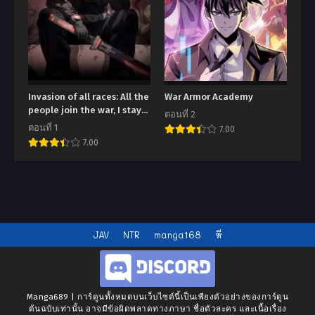
Invasion of all races: All the
War Armor Academy
people join the war, I stay
ตอนที่ 2
behind
ตอนที่ 1
7.00
7.00
JAV
NTR
manga168
หี
Manga689 | การ์ตูนทั้งหมดบนเว็บไซต์นี้เป็นเพียงตัวอย่างของการ์ตูน
ต้นฉบับเท่านั้น อาจมีข้อผิดพลาดทางภาษา ชื่อตัวละคร และเนื้อเรื่อง