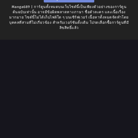
Manga689 | การ์ตูนทั้งหมดบนเว็บไซต์นี้เป็นเพียงตัวอย่างของการ์ตูน
ต้นฉบับเท่านั้น อาจมีข้อผิดพลาดทางภาษา ชื่อตัวละคร และเนื้อเรื่อง
มากมาย ไซต์นี้ไม่ได้เก็บไฟล์ใด ๆ บนเซิร์ฟเวอร์ เนื้อหาทั้งหมดจัดทำโดย
บุคคลที่สามที่ไม่เกี่ยวข้อง สำหรับเวอร์ชันดั้งเดิม โปรดเลือกซื้อการ์ตูนที่มี
ลิขสิทธิ์แล้ว