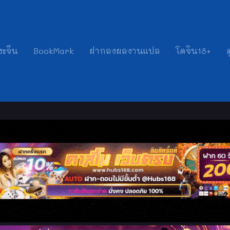
งะจีน
BookMark
ฝากลงผลงานแปล
โดจิน18+