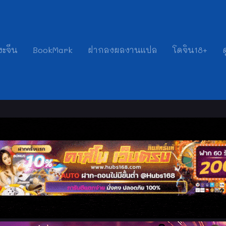
งะจีน
BookMark
ฝากลงผลงานแปล
โดจิน18+