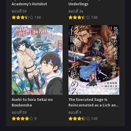
Academy’s Hotshot
Underlings
ตอนที่ 59
ตอนที่ 24
7.00
7.00
Asebi to Sora Sekai no
The Executed Sage Is
Boukensha
Reincarnated as a Lich and
Starts an All-Out War
ตอนที่ 59
ตอนที่ 9
8
7.00