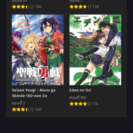
ตอนที่ 23
ตอนที่ 1
Boukensha, Seijo to Kekkon
7.00
7.56
Shite Yuusha Party ni
Kanyuusuru Hame ni Naru
Seisen Yuugi – Maou ga
Eden no Ori
Shinde 100-nen Go
ตอนที่ 185
ตอนที่ 2
7.74
7.00