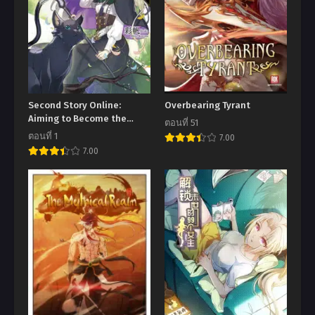
Second Story Online:
Overbearing Tyrant
Aiming to Become the
ตอนที่ 51
World’s Number 1. Ideal
ตอนที่ 1
7.00
Witch
7.00