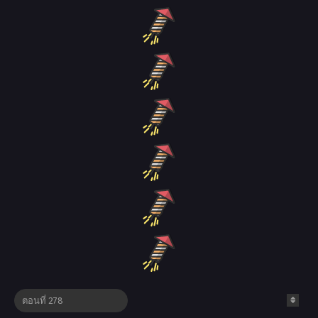
Strongest Tang Xuanzang
Beastmaster of the Ages
ตอนที่ 135
ตอนที่ 30
7.00
8
JAV
NTR
manga168
หี
Manga689 | การ์ตูนทั้งหมดบนเว็บไซต์นี้เป็นเพียงตัวอย่างของการ์ตูน
ต้นฉบับเท่านั้น อาจมีข้อผิดพลาดทางภาษา ชื่อตัวละคร และเนื้อเรื่อง
มากมาย ไซต์นี้ไม่ได้เก็บไฟล์ใด ๆ บนเซิร์ฟเวอร์ เนื้อหาทั้งหมดจัดทำโดย
บุคคลที่สามที่ไม่เกี่ยวข้อง สำหรับเวอร์ชันดั้งเดิม โปรดเลือกซื้อการ์ตูนที่มี
ลิขสิทธิ์แล้ว