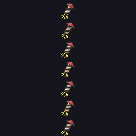
Past Life Returner
Living a Laid-Back Second
Life on the Island of the
ตอนที่ 85
Strongest Species
ตอนที่ 2.1
7.00
7.00