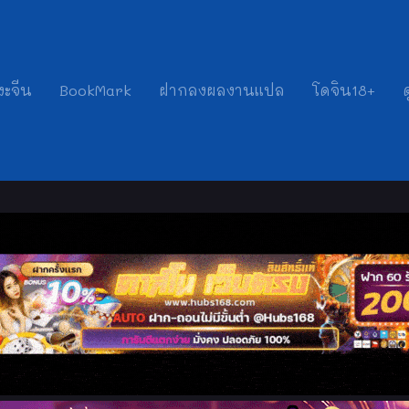
งะจีน
BookMark
ฝากลงผลงานแปล
โดจิน18+