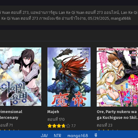
 Qi Yuan ตอนที่ 273, แอพอ่านการ์ตูน Lan Ke Qi Yuan ตอนที่ 273 ออนไลน์, Lan Ke 
 Ke Qi Yuan ตอนที่ 273 ภาพมังงะชัด อ่านเข้าใจง่าย,
05/29/2025
,
manga168k
Dimensional
Majeh
Ore, Party nukeru wa
Mercenary
ga Kuchiguse no Skill
ตอนที่ 170
Shukushou no D Rank
อนที่ 71
ตอนที่ 23
7.7
Boukensha, Seijo to
7.00
7.00
JAV
NTR
manga168
หี
Kekkon Shite Yuusha