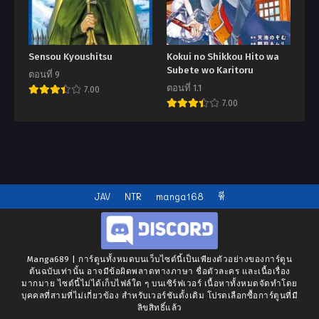
Sensou Kyoushitsu
Kokui no Shikkou Hito wa
Subete wo Karitoru
ตอนที่ 9
ตอนที่ 1.1
7.00
7.00
JAV
NTR
manga168
หี
Manga689 | การ์ตูนทั้งหมดบนเว็บไซต์นี้เป็นเพียงตัวอย่างของการ์ตูน
ต้นฉบับเท่านั้น อาจมีข้อผิดพลาดทางภาษา ชื่อตัวละคร และเนื้อเรื่อง
มากมาย ไซต์นี้ไม่ได้เก็บไฟล์ใด ๆ บนเซิร์ฟเวอร์ เนื้อหาทั้งหมดจัดทำโดย
บุคคลที่สามที่ไม่เกี่ยวข้อง สำหรับเวอร์ชันดั้งเดิม โปรดเลือกซื้อการ์ตูนที่มี
ลิขสิทธิ์แล้ว