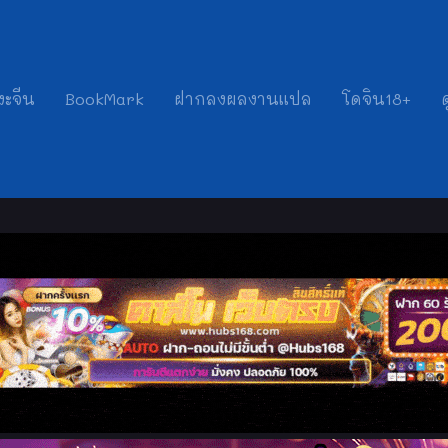
งะจีน
BookMark
ฝากลงผลงานแปล
โดจิน18+