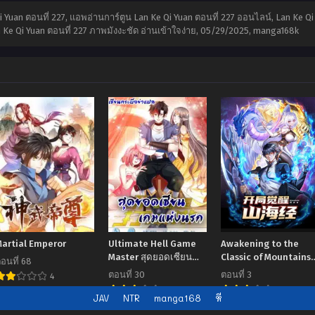
 Qi Yuan ตอนที่ 227, แอพอ่านการ์ตูน Lan Ke Qi Yuan ตอนที่ 227 ออนไลน์, Lan Ke 
 Ke Qi Yuan ตอนที่ 227 ภาพมังงะชัด อ่านเข้าใจง่าย,
05/29/2025
,
manga168k
Martial Emperor
Ultimate Hell Game
Awakening to the
Master สุดยอดเซียน
Classic of Mountains
อนที่ 68
เกมแห่งนรก
and Seas at the
ตอนที่ 30
ตอนที่ 3
4
Beginning
7.00
7.00
JAV
NTR
manga168
หี