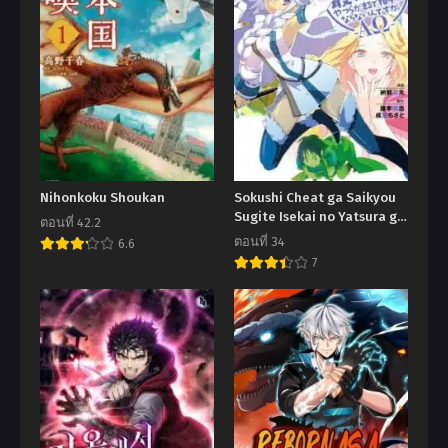
Nihonkoku Shoukan
Sokushi Cheat ga Saikyou
Sugite Isekai no Yatsura ga
ตอนที่ 42.2
Marude Aite ni Naranai n
ตอนที่ 34
6.6
desu ga
7