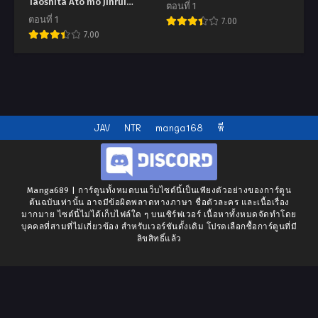
Taoshita Ato mo Jinrui
ตอนที่ 1
Yabasou Dakara Guntai
ตอนที่ 1
7.00
Soshiki Shita~
7.00
JAV
NTR
manga168
หี
Manga689 | การ์ตูนทั้งหมดบนเว็บไซต์นี้เป็นเพียงตัวอย่างของการ์ตูน
ต้นฉบับเท่านั้น อาจมีข้อผิดพลาดทางภาษา ชื่อตัวละคร และเนื้อเรื่อง
มากมาย ไซต์นี้ไม่ได้เก็บไฟล์ใด ๆ บนเซิร์ฟเวอร์ เนื้อหาทั้งหมดจัดทำโดย
บุคคลที่สามที่ไม่เกี่ยวข้อง สำหรับเวอร์ชันดั้งเดิม โปรดเลือกซื้อการ์ตูนที่มี
ลิขสิทธิ์แล้ว