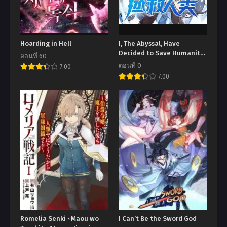
Hoarding in Hell
I, The Abyssal, Have
Decided to Save Humanity
ตอนที่ 60
Again Today
ตอนที่ 0
7.00
7.00
Romelia Senki ~Maou wo
I Can’t Be the Sword God