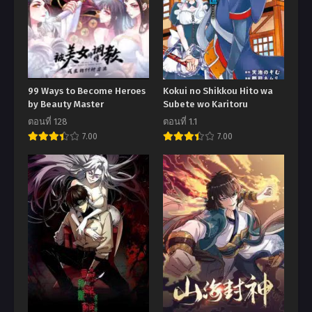
99 Ways to Become Heroes
Kokui no Shikkou Hito wa
by Beauty Master
Subete wo Karitoru
ตอนที่ 128
ตอนที่ 1.1
7.00
7.00