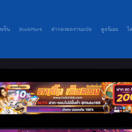
งะจีน
BookMark
ฝากลงผลงานแปล
ดูอนิเมะ
โ