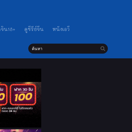
ดจิน18+
ดูซีรีย์จีน
หนังเอวี