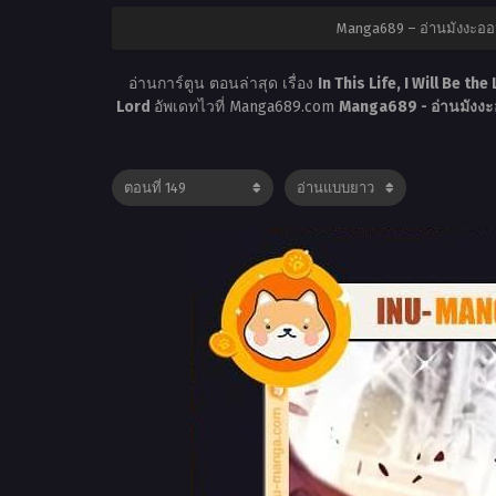
Manga689 – อ่านมังงะออ
อ่านการ์ตูน ตอนล่าสุด เรื่อง
In This Life, I Will Be the
Lord
อัพเดทไวที่ Manga689.com
Manga689 - อ่านมังงะ