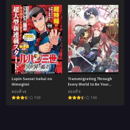
Lupin Sansei Isekai no
Transmigrating Through
Himegimi
Every World to Be Your
Black Lotus
ตอนที่ 46
ตอนที่ 6
7.00
7.00