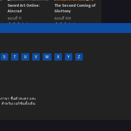
Sword Art Online:
The Second Coming of
o
Aincrad
Gluttony
ตอนที่ 11
ตอนที่ 109
6.92
7.00
S
T
U
V
W
X
Y
Z
างภาษา ชื่อตัวละคร และ
 สำหรับเวอร์ชันดั้งเดิม