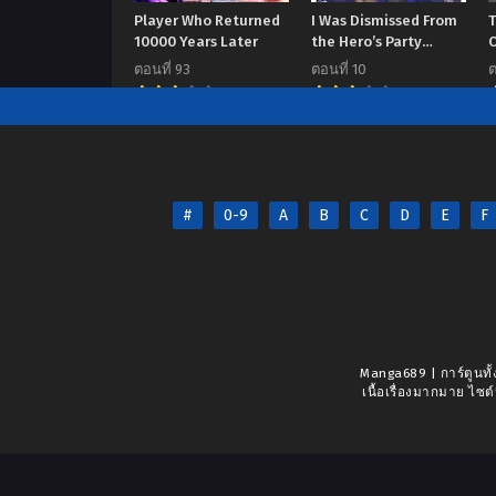
Player Who Returned
I Was Dismissed From
10000 Years Later
the Hero’s Party
Because They Don’t
ตอนที่ 93
ตอนที่ 10
ต
Need My Training
7.00
6.2
Skills, So I Strengthen
My “Fief” Which I Got
as a Replacement for
My Retirement Money
#
0-9
A
B
C
D
E
F
Manga689 | การ์ตูนทั้
เนื้อเรื่องมากมาย ไซต์