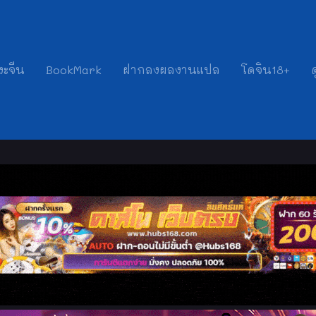
งะจีน
BookMark
ฝากลงผลงานแปล
โดจิน18+