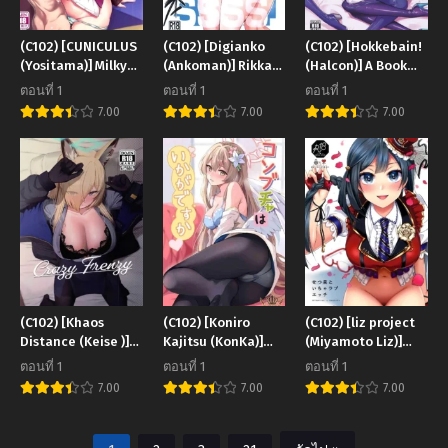
(C102) [CUNICULUS
(C102) [Digianko
(C102) [Hokkebain!
(Yositama)] Milky
(Ankoman)] Rikka-
(Halcon)] A Book
DD ~Naganami-
chan ga Yuuta to
about Race
ตอนที่ 1
ตอนที่ 1
ตอนที่ 1
sama to Boku~
Icha Love Ecchi
Queens Enterprise
7.00
7.00
7.00
(Kantai Collection
Shimakuru Hon
and Baltimore
-KanColle-)
(SSSS GRIDMAN)
being Lewd (Azur
Lane)
(C102) [Khaos
(C102) [Koniro
(C102) [liz project
Distance (Keise )]
Kajitsu (KonKa)]
(Miyamoto Liz)]
Crazy Frenzy (Blue
Konbucha wa Ikaga
Setsuna to Icha
ตอนที่ 1
ตอนที่ 1
ตอนที่ 1
Archive)
desu ka How About
Love Ecchi (Love
7.00
7.00
7.00
a Kombucha (Blue
Live! Nijigasaki
Archive)
High School Idol
Club)