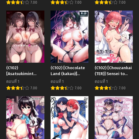
7.00
7.00
7.00
Majesty (Fate-
Impact)
Grand Order)
(C102)
(C102) [Chocolate
(C102) [Chouzankai
[Asatsukimint
Land (kakao)]
(TER)] Sensei to
(Mintice)] Boku no
Succubus wakaba
Seito no Kankei tte
ตอนที่ 1
ตอนที่ 1
ตอนที่ 1
Kanojo wa
Konna ni mo Open
7.00
7.00
7.00
Midasareru Omake
nanoo Are
Teacher-Student
Relationships This
Open (Blue
Archive)