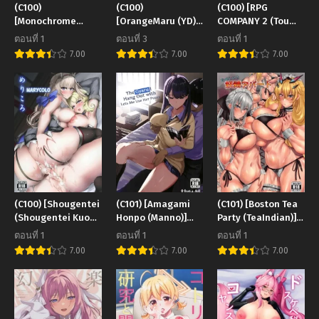
(C100)
(C100)
(C100) [RPG
[Monochrome
[OrangeMaru (YD)]
COMPANY 2 (Toumi
Circuit (racer)]
Murasaki no Yume
Haruka)] HOME
ตอนที่ 1
ตอนที่ 3
ตอนที่ 1
Alice wa Densetsu
Musume tte, Dou -
7.00
7.00
7.00
no Soubi o Te ni
Kawasaki Saki-
Ireta (Blue Archive)
(Yahari Ore no
Seishun Love Come
wa Machigatteiru)
(C100) [Shougentei
(C101) [Amagami
(C101) [Boston Tea
(Shougentei Kuon)]
Honpo (Manno)]
Party (TeaIndian)]
MaryColo (Kantai
Iribitari Gal ni
Tanoshii! Yousei
ตอนที่ 1
ตอนที่ 1
ตอนที่ 1
Collection -
Manko
Apart (FateGrand
7.00
7.00
7.00
KanColle-)
Tsukawasete
Order)
Morau Hanashi The
Gyaru I Hang Out
with Lets Me Use
Her Pussy