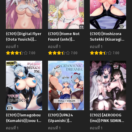
(C101) [Digital Flyer
(C101) [Home Not
(C101) [Hoshizora
(Oota Yuuichi)]
Found (snhr)]
Sutekki (Kisaragi
Rakuen Gensou –
Kotori to Hajimeru
Nana)] Dosukebe
ตอนที่ 1
ตอนที่ 1
ตอนที่ 1
Eden Fantasia
Kenkyuu to
Hisho Koyanskaya
7.00
7.00
7.00
(Honkai Impact
Kaihatsu ni Tsuite
THE Perverted
3rd) [English]
(Blue Archive)
Secretary
Koyanskaya (Fate
Grand Order)
(C101) [Tamagobou
(C101) [UPA24
(C102) [AERODOG
(Kumakiti)] Joou to
(Upanishi )]
(inu)] PINK SEMINAR
Toroketai _ Please
CRYOGENIC
(Blue Archive)
ตอนที่ 1
ตอนที่ 1
ตอนที่ 1
Seduce Me, Your
DREAMER (Genshin